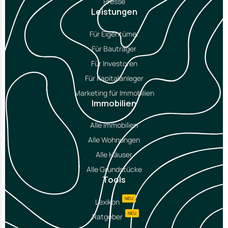
Presse
Leistungen
Für Eigentümer
Für Bauträger
Für Investoren
Für Kapitalanleger
Marketing für Immobilien
Immobilien
Alle Immobilien
Alle Wohnungen
Alle Häuser
Alle Grundstücke
Tools
NEU
Lexikon
NEU
Ratgeber