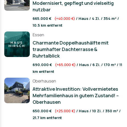
Modernisiert, gepflegt und vielseitig
nutzbar
665.000 €
(+40.000 €)
/ Haus / 4 Zi. / 354 m² /
10.5 km entfernt
Essen
Charmante Doppelhaushälfte mit
traumhafter Dachterrasse &
Ruhrtalblick
690.000 €
(+65.000 €)
/ Haus / 6 Zi. / 170 m² / 11
km entfernt
Oberhausen
Attraktive Investition: Vollvermietetes
Mehrfamilienhaus in gutem Zustand! –
Oberhausen
650.000 €
(+25.000 €)
/ Haus / 10 Zi. / 350 m² /
21.7 km entfernt