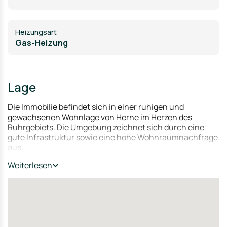
Heizungsart
Gas-Heizung
Lage
Die Immobilie befindet sich in einer ruhigen und
gewachsenen Wohnlage von Herne im Herzen des
Ruhrgebiets. Die Umgebung zeichnet sich durch eine
gute Infrastruktur sowie eine hohe Wohnraumnachfrage
aus.
Geschäfte des täglichen Bedarfs, Schulen, Kindergärten
Weiterlesen
sowie weitere Einrichtungen des öffentlichen Lebens
sind bequem erreichbar. Gleichzeitig profitieren
Bewohner von einer hervorragenden Verkehrsanbindung
an die umliegenden Städte des Ruhrgebiets sowie an das
überregionale Autobahnnetz.