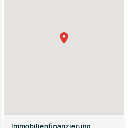
Die Kombination aus zentraler Lage, guter Infrastruktur
und attraktiven Kaufpreisen macht Herne zu einem
gefragten Investitionsstandort für Kapitalanleger mit
langfristigem Anlagehorizont.
Immobilienfinanzierung