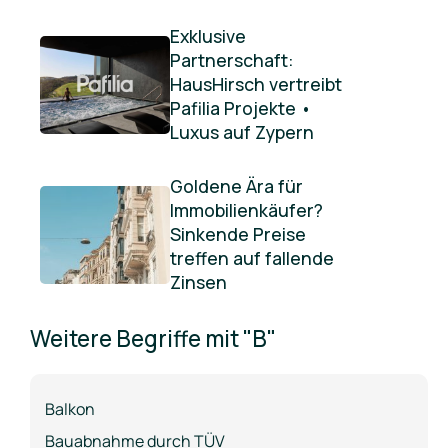
Exklusive
Partnerschaft:
HausHirsch vertreibt
Pafilia Projekte •
Luxus auf Zypern
Goldene Ära für
Immobilienkäufer?
Sinkende Preise
treffen auf fallende
Zinsen
Weitere Begriffe mit "B"
Balkon
Bauabnahme durch TÜV