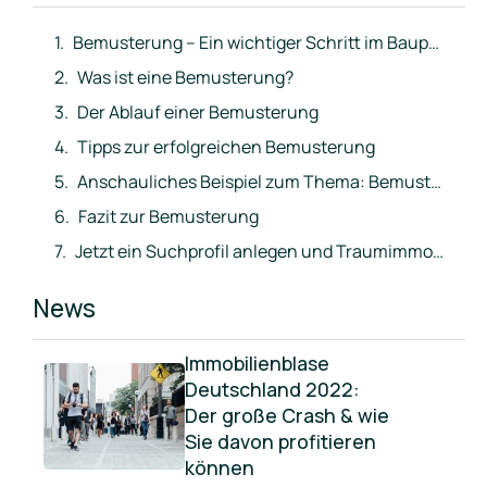
Bemusterung – Ein wichtiger Schritt im Bauprozess
Was ist eine Bemusterung?
Der Ablauf einer Bemusterung
Tipps zur erfolgreichen Bemusterung
Anschauliches Beispiel zum Thema: Bemusterung
Fazit zur Bemusterung
Jetzt ein Suchprofil anlegen und Traumimmobilie direkt ins Postfach erhalten
News
Immobilienblase
Deutschland 2022:
Der große Crash & wie
Sie davon profitieren
können