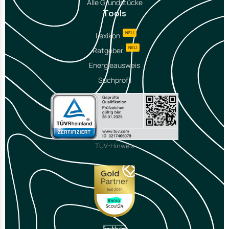
Alle Grundstücke
Tools
NEU
Lexikon
NEU
Ratgeber
Energieausweis
Suchprofil
TÜV-Hinweis