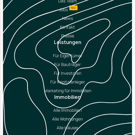
Das Team
NEU
Jobs
News
Kontakt
Presse
Leistungen
Für Eigentümer
Für Bauträger
Für Investoren
Für Kapitalanleger
Marketing für Immobilien
Immobilien
Alle Immobilien
Alle Wohnungen
Alle Häuser