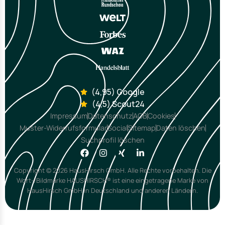
(4,95) Google
(4,5) Scout24
Impressum
Datenschutz
AGB
Cookies
Muster-Widerrufsformular
Social
Sitemap
Daten löschen
Suchprofil löschen
Copyright © 2026 HausHirsch GmbH. Alle Rechte vorbehalten. Die
Wort-/Bildmarke HAUSHIRSCH® ist eine eingetragene Marke von
HausHirsch GmbH in Deutschland und anderen Ländern.