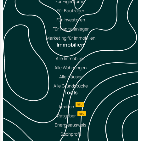
Für Eigentümer
Für Bauträger
Für Investoren
Für Kapitalanleger
Marketing für Immobilien
Immobilien
Alle Immobilien
Alle Wohnungen
Alle Häuser
Alle Grundstücke
Tools
NEU
Lexikon
NEU
Ratgeber
Energieausweis
Suchprofil