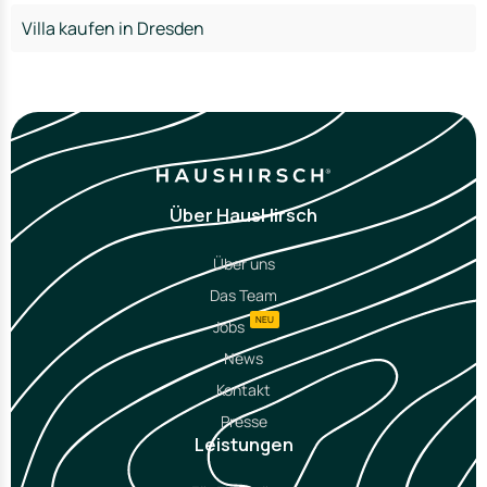
Villa kaufen in Dresden
Über HausHirsch
Über uns
Das Team
NEU
Jobs
News
Kontakt
Presse
Leistungen