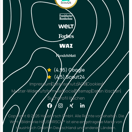
(4,95) Google
(4,5) Scout24
Impressum
Datenschutz
AGB
Cookies
Muster-Widerrufsformular
Social
Sitemap
Daten löschen
Suchprofil löschen
Copyright © 2026 HausHirsch GmbH. Alle Rechte vorbehalten. Die
Wort-/Bildmarke HAUSHIRSCH® ist eine eingetragene Marke von
HausHirsch GmbH in Deutschland und anderen Ländern.