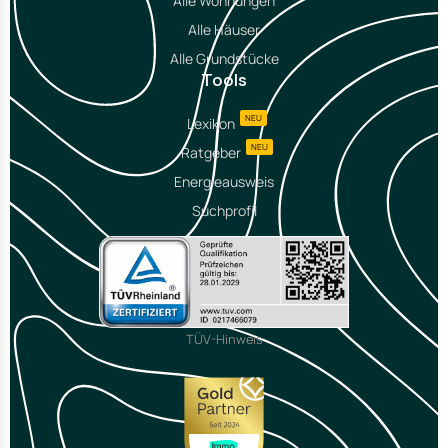
Alle Wohnungen
Alle Häuser
Alle Grundstücke
Tools
NEU
Lexikon
NEU
Ratgeber
Energieausweis
Suchprofil
TÜV-Hinweis