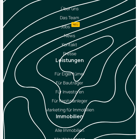
Über uns
Das Team
NEU
Jobs
News
Kontakt
Presse
Leistungen
Für Eigentümer
Für Bauträger
Für Investoren
Für Kapitalanleger
Marketing für Immobilien
Immobilien
Alle Immobilien