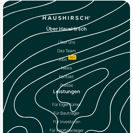
Über HausHirsch
Über uns
Das Team
NEU
Jobs
News
Kontakt
Presse
Leistungen
Für Eigentümer
Für Bauträger
Für Investoren
Für Kapitalanleger