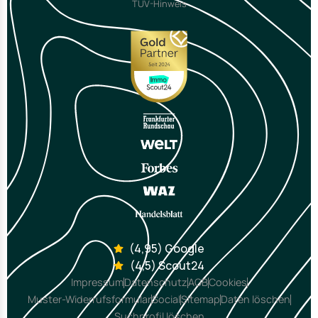
TÜV-Hinweis
(4,95) Google
(4,5) Scout24
Impressum
Datenschutz
AGB
Cookies
Muster-Widerrufsformular
Social
Sitemap
Daten löschen
Suchprofil löschen