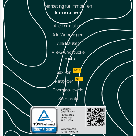
Marketing für Immobilien
Immobilien
Alle Immobilien
Alle Wohnungen
Alle Häuser
Alle Grundstücke
Tools
NEU
Lexikon
NEU
Ratgeber
Energieausweis
Suchprofil